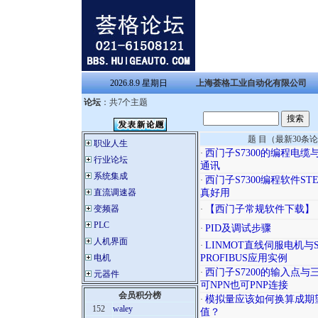
2026.8.9 星期日
上海荟格工业自动化有限公司
论坛
：共7个主题
题 目（最新30条
职业人生
西门子S7300的编程电缆与S
·
行业论坛
通讯
系统集成
西门子S7300编程软件STE
·
直流调速器
真好用
变频器
【西门子常规软件下载】
·
PLC
PID及调试步骤
·
人机界面
LINMOT直线伺服电机与S7
·
电机
PROFIBUS应用实例
西门子S7200的输入点与
·
元器件
可NPN也可PNP连接
会员积分榜
模拟量应该如何换算成期
·
152
waley
值？