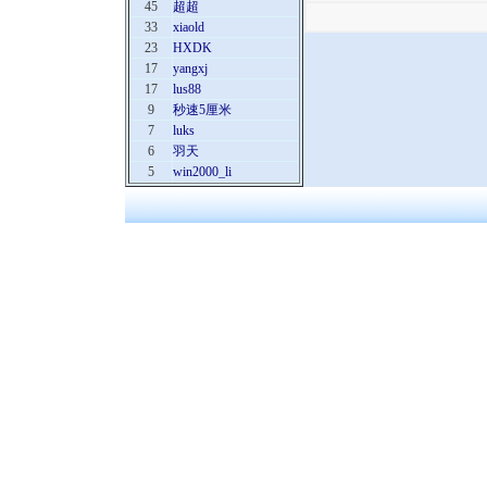
45
超超
33
xiaold
23
HXDK
17
yangxj
17
lus88
9
秒速5厘米
7
luks
6
羽天
5
win2000_li