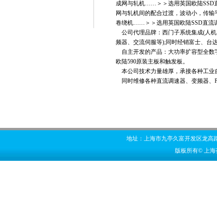
成网与轧机……＞＞选用英国欧陆SS
网与轧机间的配合过渡，波动小，传输
卷绕机……＞＞选用英国欧陆SSD直流
公司代理品牌：西门子系统集成(人机界面、
频器、交流伺服等);同时经销富士、台达、OMRO
自主开发的产品：大功率扩容型全数字式直
欧陆590原装主板和触发板。
本公司技术力量雄厚，承接各种工业自
同时维修各种直流调速器、变频器、P
地址：上海市九亭久富开发区龙高路356号 
版板所有© 上