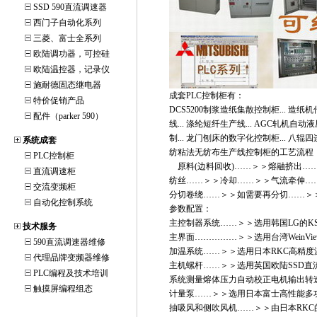
SSD 590直流调速器
西门子自动化系列
三菱、富士全系列
欧陆调功器，可控硅
欧陆温控器，记录仪
施耐德固态继电器
成套PLC控制柜有：
特价促销产品
DCS5200制浆造纸集散控制柜... 造纸机
配件（parker 590）
线... 涤纶短纤生产线... AGC轧机自动
制... 龙门刨床的数字化控制柜... 八辊
系统成套
纺粘法无纺布生产线控制柜的工艺流程
PLC控制柜
原料(边料回收)……＞＞熔融挤出…
直流调速柜
纺丝……＞＞冷却……＞＞气流牵伸…
交流变频柜
分切卷绕……＞＞如需要再分切……＞
自动化控制系统
参数配置：
主控制器系统……＞＞选用韩国LG的KS
技术服务
主界面……………＞＞选用台湾Wein
590直流调速器维修
加温系统……＞＞选用日本RKC高精度
代理品牌变频器维修
主机螺杆……＞＞选用英国欧陆SSD直流
PLC编程及技术培训
系统测量熔体压力自动校正电机输出转
触摸屏编程组态
计量泵……＞＞选用日本富士高性能多
抽吸风和侧吹风机……＞＞由日本RKC的